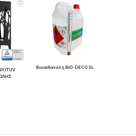
Βιοαιθανόλη BIO-DECO 5L
NY/TUV
ΝΟΛΗΣ