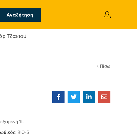
Αναζήτηση
άρ Τζακιού
Πίσω
εξαμενή 1lt.
ωδικός:
BIO-5